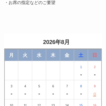
・お席の指定などのご要望
                    2026年8月                
月
火
水
木
金
土
日
1
2
-
-
3
4
5
6
7
8
9
-
-
-
-
-
-
○
10
11
12
13
14
15
16