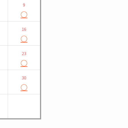
9
○
16
○
23
○
30
○