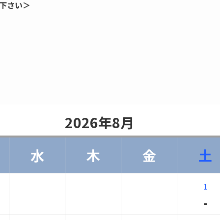
下さい＞
                    2026年8月                
水
木
金
土
1
-