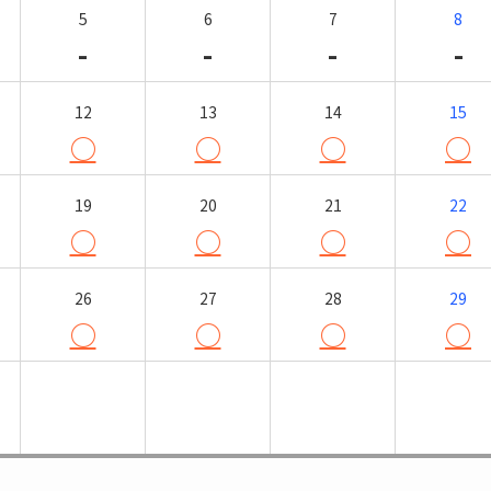
5
6
7
8
-
-
-
-
12
13
14
15
○
○
○
○
19
20
21
22
○
○
○
○
26
27
28
29
○
○
○
○