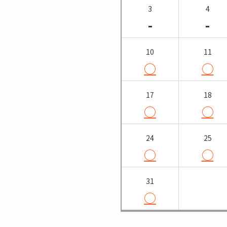
3
4
-
-
10
11
○
○
17
18
○
○
24
25
○
○
31
○